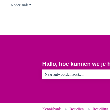
Nederlands
Submenu tonen voor vertalingen
Hallo, hoe kunnen we je 
Er zijn geen suggesties want het zoekveld 
Kennisbank
Bestellen
Bestelling