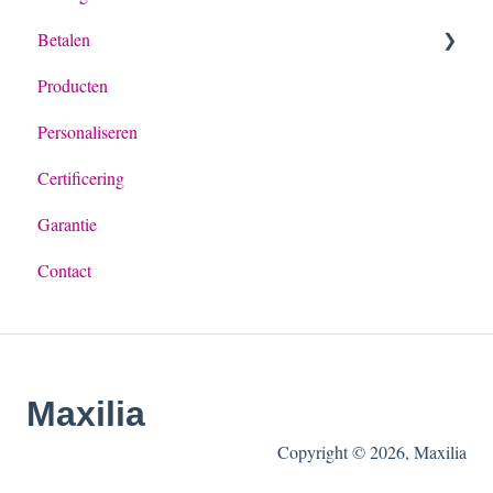
Betalen
Bestelling
Producten
Offerte
Betaling algemeen
Personaliseren
Achteraf betalen met Billie
Certificering
Garantie
Contact
Maxilia
Copyright © 2026, Maxilia