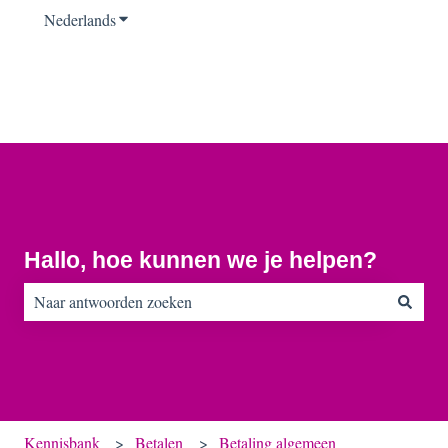
Nederlands
Submenu tonen voor vertalingen
Hallo, hoe kunnen we je helpen?
Er zijn geen suggesties want het zoekveld is leeg.
Kennisbank
Betalen
Betaling algemeen