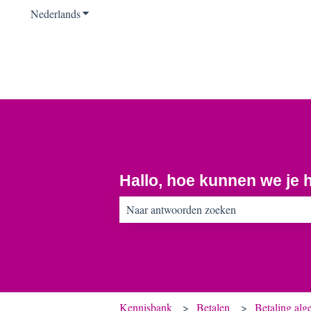
Nederlands
Submenu tonen voor vertalingen
Hallo, hoe kunnen we je 
Er zijn geen suggesties want het zoekveld 
Kennisbank
Betalen
Betaling al