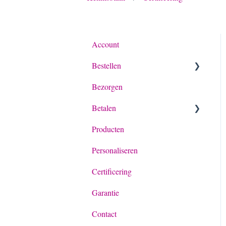
Account
Bestellen
Bezorgen
Algemeen
Betalen
Bestelling
Producten
Offerte
Betaling algemeen
Personaliseren
Achteraf betalen met Billie
Certificering
Garantie
Contact