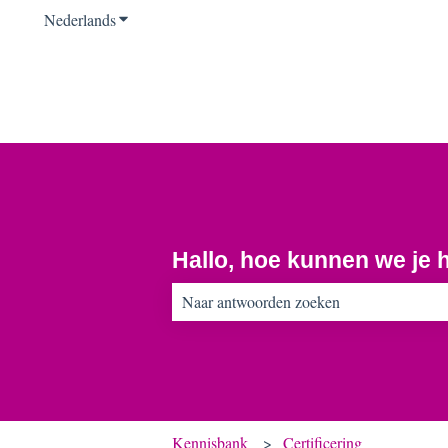
Nederlands
Submenu tonen voor vertalingen
Hallo, hoe kunnen we je 
Er zijn geen suggesties want het zoekveld 
Kennisbank
Certificering