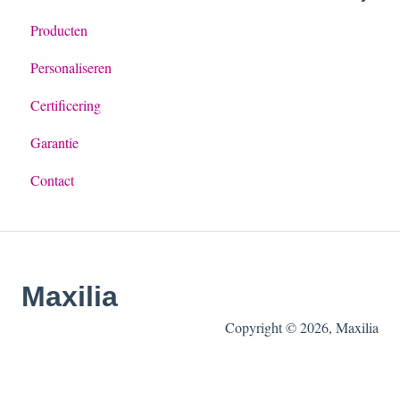
Producten
Offerte
Betaling algemeen
Personaliseren
Achteraf betalen met Billie
Certificering
Garantie
Contact
Maxilia
Copyright © 2026, Maxilia